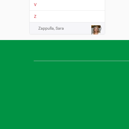
V
Z
Zappulla, Sara