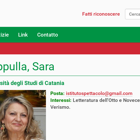
Fatti riconoscere
Ricerc
izie
Link
Contatto
pulla, Sara
sità degli Studi di Catania
Posta:
istitutospettacolo@gmail.com
Interessi:
Letteratura dell'Otto e Novecen
Verismo.