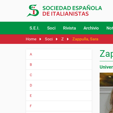
S.E.I.
Soci
Rivista
Archivio
Not
Home
Soci
Z
Zappulla, Sara
Zap
A
N
a
B
Univer
v
i
C
g
D
a
z
E
i
o
F
n