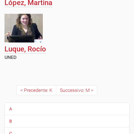
López, Martina
Luque, Rocí­o
UNED
Precedente: K
Successivo: M
A
N
a
B
v
i
C