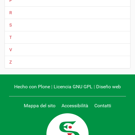
P
R
S
T
V
Z
Hecho con Plone
|
Licencia GNU GPL
|
Diseño web
Mappa del sito
Accessibilità
Contatti