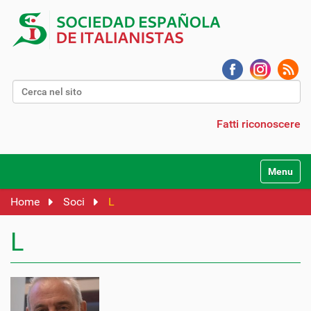
Cerca nel sito
Ricerca avanzata…
Fatti riconoscere
Alterna l
Home
Soci
L
L