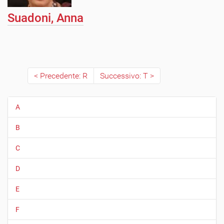
Suadoni, Anna
Precedente: R
Successivo: T
A
N
a
B
v
i
C
g
D
a
z
E
i
o
F
n