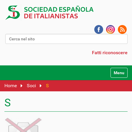
Cerca nel sito
Ricerca avanzata…
Fatti riconoscere
Alterna l
Home
Soci
S
S