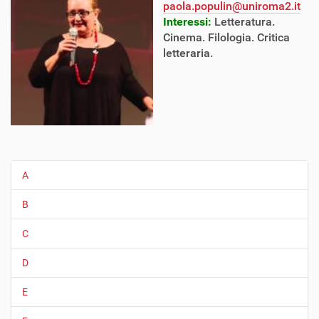
paola.populin@uniroma2.it
Interessi:
Letteratura.
Cinema. Filologia. Critica
letteraria.
A
N
a
B
v
i
C
g
D
a
z
E
i