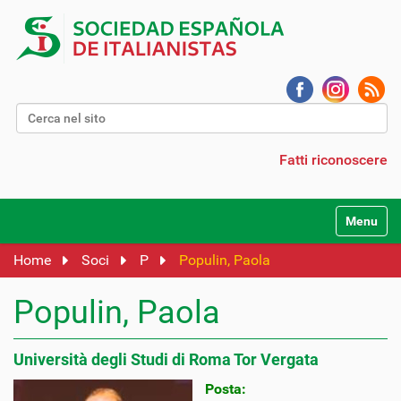
Cerca nel sito
Ricerca avanzata…
Fatti riconoscere
Alterna l
Home
Soci
P
Populin, Paola
Populin, Paola
Università degli Studi di Roma Tor Vergata
Posta: