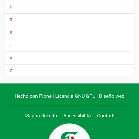
P
R
S
T
V
Z
Hecho con Plone
|
Licencia GNU GPL
|
Diseño web
Mappa del sito
Accessibilità
Contatti