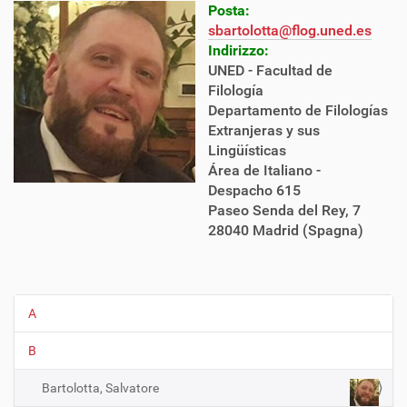
Posta:
sbartolotta@flog.uned.es
Indirizzo:
UNED - Facultad de
Filología
Departamento de Filologías
Extranjeras y sus
Lingüísticas
Área de Italiano -
Despacho 615
Paseo Senda del Rey, 7
28040 Madrid (Spagna)
A
N
a
B
v
i
Bartolotta, Salvatore