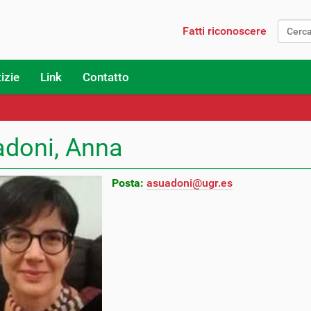
Fatti riconoscere
Ricerc
izie
Link
Contatto
doni, Anna
Posta:
asuadoni@ugr.es