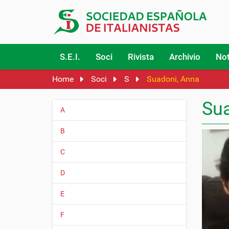
S.E.I.
Soci
Rivista
Archivio
Not
Home
Soci
S
Suadoni, Anna
Sua
A
N
a
B
v
i
C
g
D
a
z
E
i
o
F
n